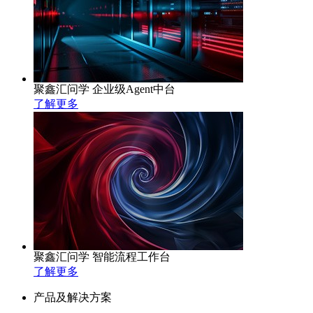
聚鑫汇问学 企业级Agent中台
了解更多
聚鑫汇问学 智能流程工作台
了解更多
产品及解决方案