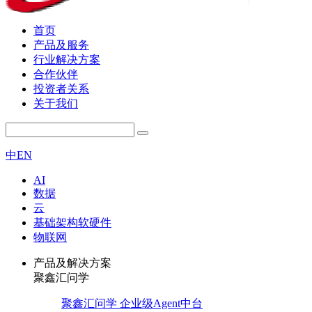
首页
产品及服务
行业解决方案
合作伙伴
投资者关系
关于我们
中
EN
AI
数据
云
基础架构软硬件
物联网
产品及解决方案
聚鑫汇问学
聚鑫汇问学 企业级Agent中台