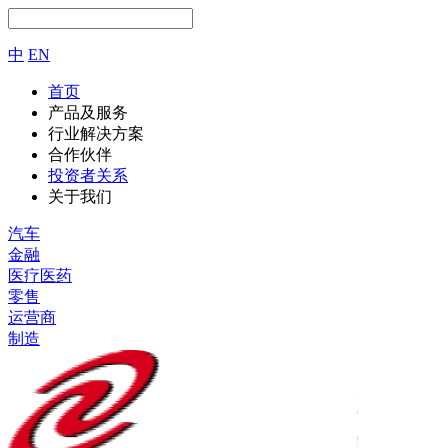
中
EN
首页
产品及服务
行业解决方案
合作伙伴
投资者关系
关于我们
汽车
金融
医疗医药
零售
运营商
制造