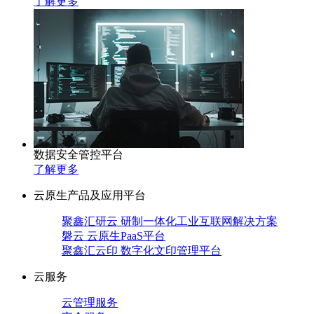
了解更多
数据安全管控平台
了解更多
云原生产品及应用平台
聚鑫汇研云 研制一体化工业互联网解决方案
磐云 云原生PaaS平台
聚鑫汇云印 数字化文印管理平台
云服务
云管理服务