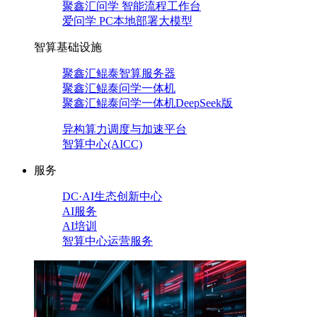
聚鑫汇问学 智能流程工作台
爱问学 PC本地部署大模型
智算基础设施
聚鑫汇鲲泰智算服务器
聚鑫汇鲲泰问学一体机
聚鑫汇鲲泰问学一体机DeepSeek版
异构算力调度与加速平台
智算中心(AICC)
服务
DC·AI生态创新中心
AI服务
AI培训
智算中心运营服务