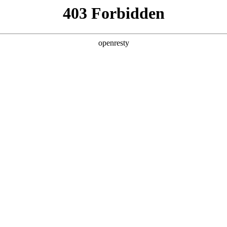
产品及服务
行业解决方案
合作伙伴
投资者关系
第2版即将上市
2025 / 09 / 09
当前，AI正以前所未有的速度
改变每个人的工作与生活，
一场AI驱动的数字化浪潮，正在奔涌而来。
在这场时代的转折中，